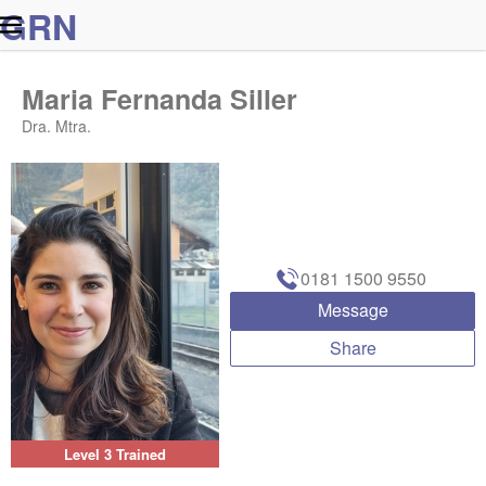
G
R
N
Maria Fernanda Siller
Dra. Mtra.
0181 1500 9550
Message
Share
Level 3 Trained